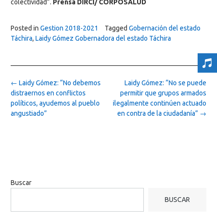
colectividad”.
Prensa DIRCI/ CORPOSALUD
Posted in
Gestion 2018-2021
Tagged
Gobernación del estado
Táchira
,
Laidy Gómez Gobernadora del estado Táchira
Post
←
Laidy Gómez: “No debemos
Laidy Gómez: “No se puede
navigation
distraernos en conflictos
permitir que grupos armados
políticos, ayudemos al pueblo
ilegalmente continúen actuado
angustiado”
en contra de la ciudadanía”
→
Buscar
BUSCAR