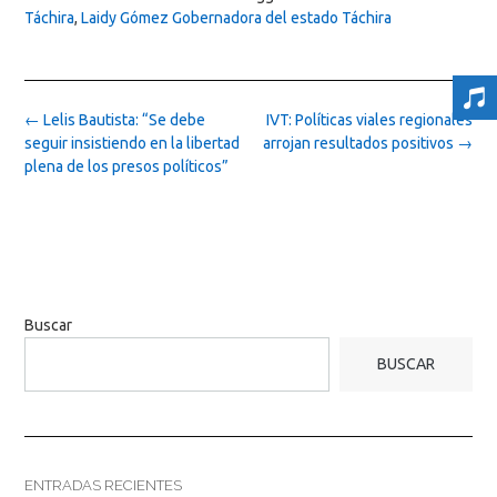
Táchira
,
Laidy Gómez Gobernadora del estado Táchira
Post
←
Lelis Bautista: “Se debe
IVT: Políticas viales regionales
navigation
seguir insistiendo en la libertad
arrojan resultados positivos
→
plena de los presos políticos”
Buscar
BUSCAR
ENTRADAS RECIENTES