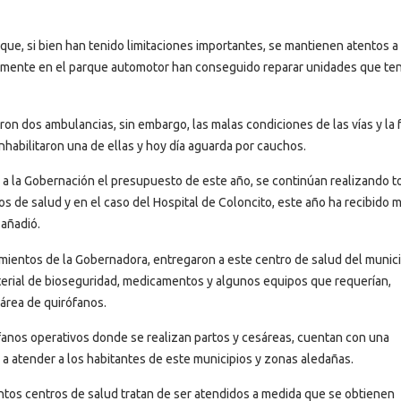
que, si bien han tenido limitaciones importantes, se mantienen atentos a 
camente en el parque automotor han conseguido reparar unidades que te
ron dos ambulancias, sin embargo, las malas condiciones de las vías y la 
habilitaron una de ellas y hoy día aguarda por cauchos.
e a la Gobernación el presupuesto de este año, se continúan realizando 
os de salud y en el caso del Hospital de Coloncito, este año ha recibido 
 añadió.
ientos de la Gobernadora, entregaron a este centro de salud del munici
erial de bioseguridad, medicamentos y algunos equipos que requerían,
 área de quirófanos.
rófanos operativos donde se realizan partos y cesáreas, cuentan con una
a atender a los habitantes de este municipios y zonas aledañas.
tintos centros de salud tratan de ser atendidos a medida que se obtienen