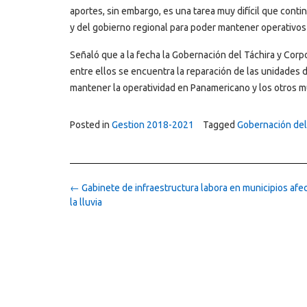
aportes, sin embargo, es una tarea muy difícil que cont
y del gobierno regional para poder mantener operativos
Señaló que a la fecha la Gobernación del Táchira y Cor
entre ellos se encuentra la reparación de las unidades 
mantener la operatividad en Panamericano y los otros mu
Posted in
Gestion 2018-2021
Tagged
Gobernación del
Post
←
Gabinete de infraestructura labora en municipios afe
navigation
la lluvia