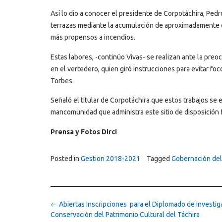
Así lo dio a conocer el presidente de Corpotáchira, Ped
terrazas mediante la acumulación de aproximadamente ci
más propensos a incendios.
Estas labores, -continúo Vivas- se realizan ante la pre
en el vertedero, quien giró instrucciones para evitar fo
Torbes.
Señaló el titular de Corpotáchira que estos trabajos se 
mancomunidad que administra este sitio de disposición 
Prensa y Fotos Dirci
Posted in
Gestion 2018-2021
Tagged
Gobernación del
Post
←
Abiertas Inscripciones para el Diplomado de investig
navigation
Conservación del Patrimonio Cultural del Táchira