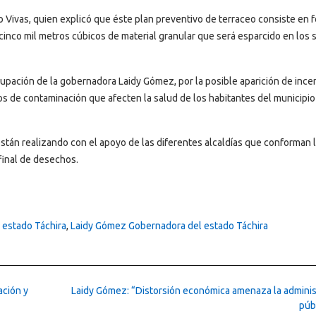
ro Vivas, quien explicó que éste plan preventivo de terraceo consiste en 
nco mil metros cúbicos de material granular que será esparcido en los s
ocupación de la gobernadora Laidy Gómez, por la posible aparición de ince
cos de contaminación que afecten la salud de los habitantes del municipio
están realizando con el apoyo de las diferentes alcaldías que conforman 
final de desechos.
 estado Táchira
,
Laidy Gómez Gobernadora del estado Táchira
ación y
Laidy Gómez: “Distorsión económica amenaza la adminis
púb