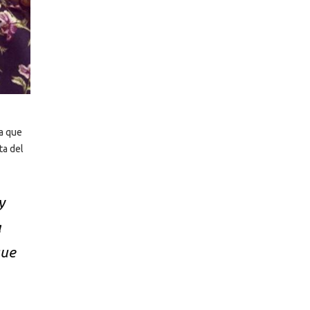
ra que
ta del
y
a
que