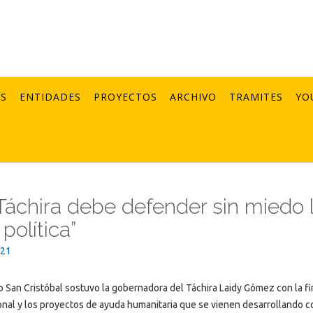
AS
ENTIDADES
PROYECTOS
ARCHIVO
TRAMITES
YO
l Táchira debe defender sin miedo 
política”
021
io San Cristóbal sostuvo la gobernadora del Táchira Laidy Gómez con la fi
nal y los proyectos de ayuda humanitaria que se vienen desarrollando c