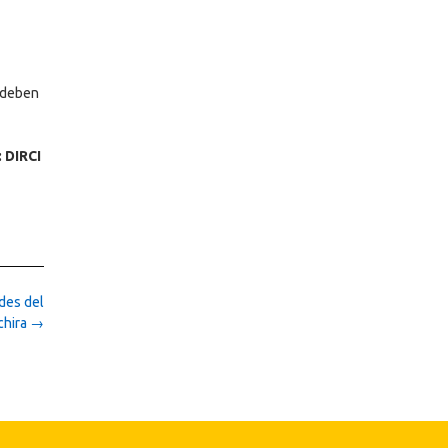
e deben
 DIRCI
des del
chira
→