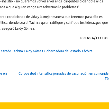
insistió – no queremos volver a ver a los dirigentes diciéndole a los
os a que alguien venga a resolvernos lo problemas”.
 mejores condiciones de vida y la mejor manera que tenemos para ello es
ítica, donde sea el Táchira quien ratifique y califique los liderazgos qu
”, aseguró Laidy Gómez.
PRENSA/ FOTOS:
 estado Táchira
,
Laidy Gómez Gobernadora del estado Táchira
ue en
Corposalud intensifica jornadas de vacunación en comunida
Tá