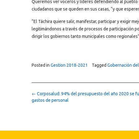
Queremos ver voceros y líderes defendiendo al pueblo – 
ciudadanos que se queden en sus casas, “y que esperem
“El Táchira quiere salir, manifestar, participar y exigir
legitimándonos a través de procesos de participación pol
dirigir los gobiernos tanto municipales como regionales
Posted in
Gestion 2018-2021
Tagged
Gobernación del
Post
←
Corposalud: 94% del presupuesto del año 2020 se f
navigation
gastos de personal