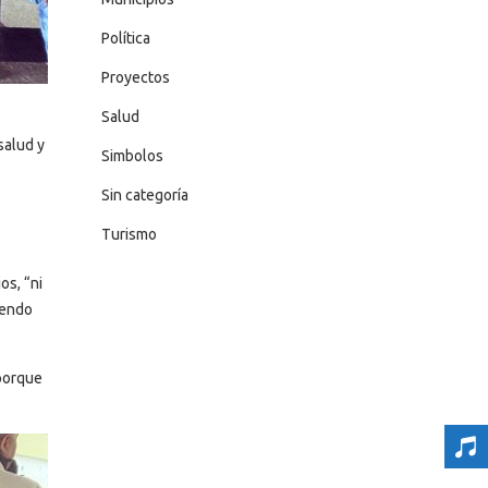
Política
Proyectos
Salud
salud y
Simbolos
Sin categoría
Turismo
os, “ni
iendo
 porque