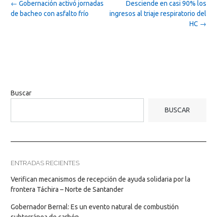
Post
←
Gobernación activó jornadas
Desciende en casi 90% los
navigation
de bacheo con asfalto frío
ingresos al triaje respiratorio del
HC
→
Buscar
BUSCAR
ENTRADAS RECIENTES
Verifican mecanismos de recepción de ayuda solidaria por la
frontera Táchira – Norte de Santander
Gobernador Bernal: Es un evento natural de combustión
subterránea de carbón