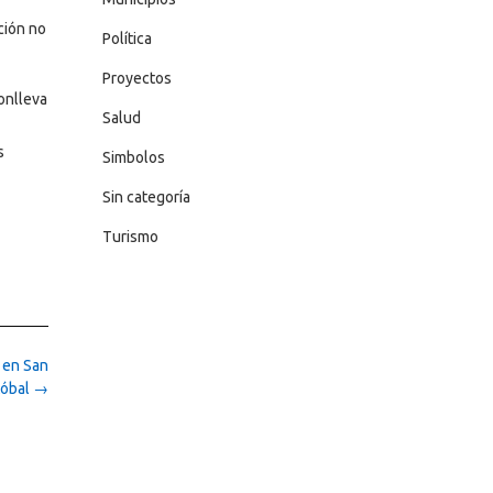
ción no
Política
Proyectos
onlleva
Salud
s
Simbolos
Sin categoría
Turismo
 en San
tóbal
→