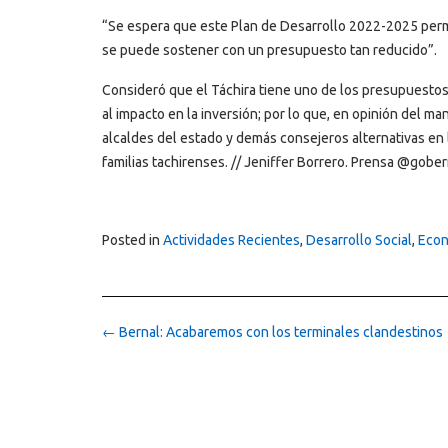
“Se espera que este Plan de Desarrollo 2022-2025 permi
se puede sostener con un presupuesto tan reducido”.
Consideró que el Táchira tiene uno de los presupuestos
al impacto en la inversión; por lo que, en opinión del m
alcaldes del estado y demás consejeros alternativas en 
familias tachirenses. // Jeniffer Borrero. Prensa @gobe
Posted in
Actividades Recientes
,
Desarrollo Social
,
Econ
Post
←
Bernal: Acabaremos con los terminales clandestinos
navigation