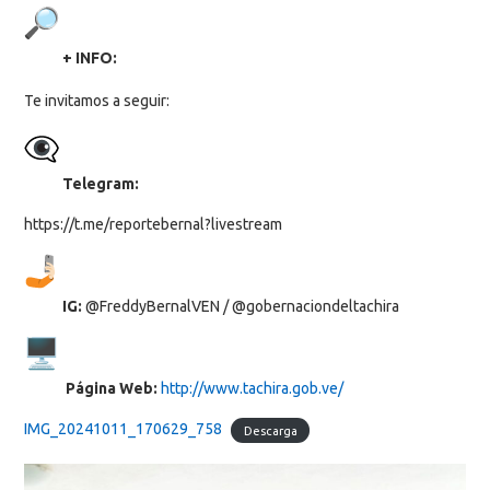
+ INFO:
Te invitamos a seguir:
Telegram:
https://t.me/reportebernal?livestream
IG:
@FreddyBernalVEN / @gobernaciondeltachira
Página Web:
http://www.tachira.gob.ve/
IMG_20241011_170629_758
Descarga