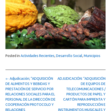
Posted in
Actividades Recientes
,
Desarrollo Social
,
Municipios
Post
←
Adjudicación; “ADQUISICIÓN
ADJUDICACIÓN: “ADQUISICIÓN
navigation
DE ALIMENTOS Y BEBIDAS Y
DE EQUIPOS DE
PRESTACIÓN DE SERVICIO POR
TELECOMUNICACIONES /
RELACIONES SOCIALES PARA EL
PRODUCTOS DE PAPEL Y
PERSONAL DE LA DIRECCIÓN DE
CARTÓN PARA IMPRENTA Y
COOPERACIÓN PROTOCOLO Y
REPRODUCCIÓN E
RELACIONES
INSTRUMENTOS MUSICALES Y