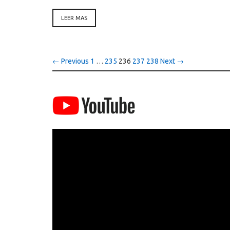
LEER MAS
← Previous
1
…
235
236
237
238
Next →