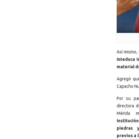
Así mismo, 
Inteduca i
material d
Agregó que
Capacho Nue
Por su par
directora 
Mérida 
instituci
piedras 
previos a 