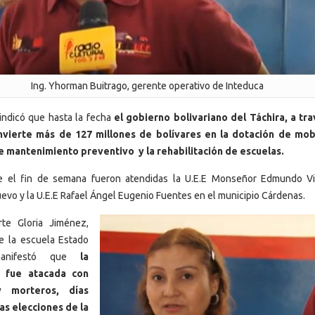
Ing. Yhorman Buitrago, gerente operativo de Inteduca
indicó que hasta la fecha
el gobierno bolivariano del Táchira, a tr
nvierte más de 127 millones de bolívares en la dotación de mobi
e mantenimiento preventivo y la rehabilitación de escuelas.
 el fin de semana fueron atendidas la U.E.E Monseñor Edmundo V
vo y la U.E.E Rafael Ángel Eugenio Fuentes en el municipio Cárdenas.
te Gloria Jiménez,
de la escuela Estado
manifestó que
la
ón fue atacada con
y morteros, días
las elecciones de la