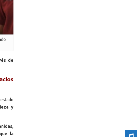
tado
vés de
acios
 estado
ieza y
enidas,
que la