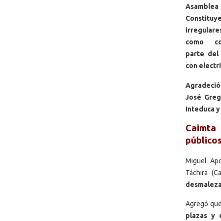
Asambl
Constitu
irregular
como co
parte del
con electr
Agradeci
José Greg
Inteduca y
Caimta 
público
Miguel Apo
Táchira (
desmalezam
Agregó qu
plazas y 