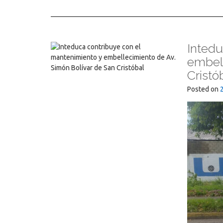
Intedu
embell
Cristó
Posted on