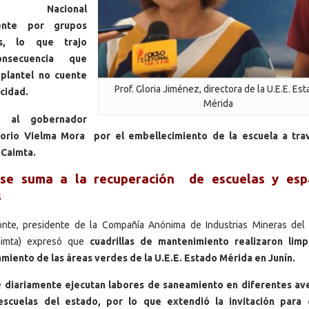
ea Nacional
yente por grupos
es, lo que trajo
nsecuencia que
 plantel no cuente
Prof. Gloria Jiménez, directora de la U.E.E. Es
icidad.
Mérida
ó al gobernador
orio Vielma Mora por el embellecimiento de la escuela a tra
 Caimta.
se suma a la recuperación de escuelas y esp
s
nte, presidente de la Compañía Anónima de Industrias Mineras del
Caimta) expresó que
cuadrillas de mantenimiento realizaron limp
iento de las áreas verdes de la U.E.E. Estado Mérida en Junín.
e
diariamente ejecutan labores de saneamiento en diferentes av
escuelas del estado, por lo que extendió la invitación para 