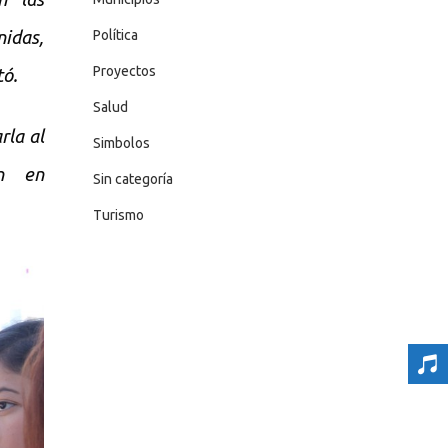
Política
idas,
Proyectos
tó.
Salud
rla al
Simbolos
án en
Sin categoría
Turismo