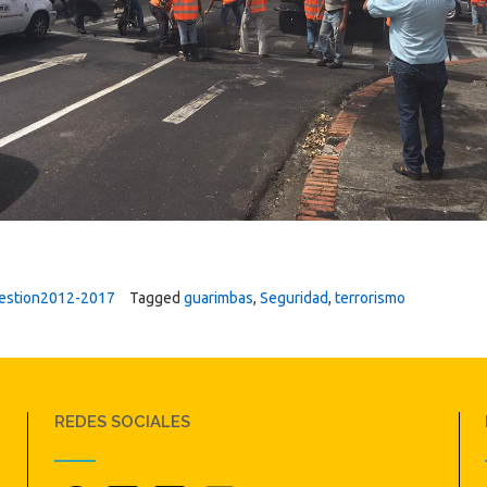
estion2012-2017
Tagged
guarimbas
,
Seguridad
,
terrorismo
REDES SOCIALES