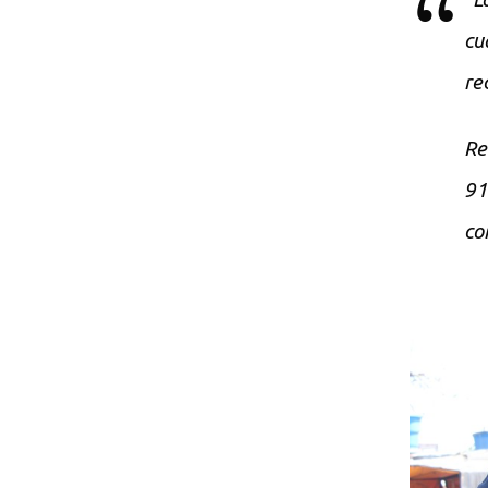
cu
re
Re
9
co