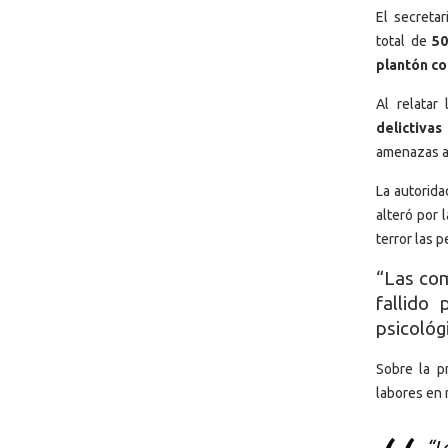
El secreta
total de
50
plantón co
Al relatar
delictivas
amenazas al
La autorida
alteró por 
terror las p
“Las com
fallido
psicológi
Sobre la p
labores en 
“L