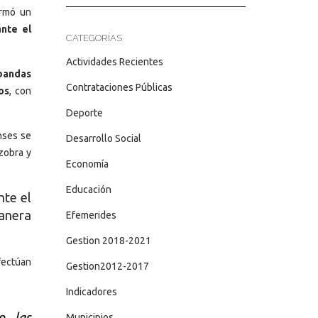
irmó un
nte el
CATEGORÍAS
Actividades Recientes
bandas
Contrataciones Públicas
os
, con
Deporte
enses se
Desarrollo Social
zobra y
Economía
Educación
te el
anera
Efemerides
Gestion 2018-2021
fectúan
Gestion2012-2017
Indicadores
n las
Municipios