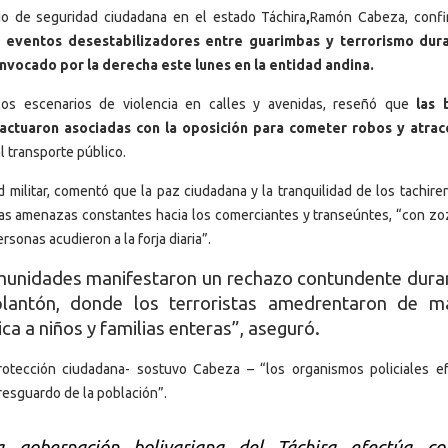
rio de seguridad ciudadana en el estado Táchira
,
Ramón Cabeza, conf
 eventos desestabilizadores entre guarimbas y terrorismo dura
nvocado por la derecha este lunes en la entidad andina.
 los escenarios de violencia en calles y avenidas, reseñó que
las 
 actuaron asociadas con la oposición para cometer robos y atrac
 transporte público.
d militar, comentó que la paz ciudadana y la tranquilidad de los tachir
las amenazas constantes hacia los comerciantes y transeúntes, “con zo
ersonas acudieron a la forja diaria”.
unidades manifestaron un rechazo contundente duran
 plantón, donde los terroristas amedrentaron de m
ca a niños y familias enteras”, aseguró.
rotección ciudadana- sostuvo Cabeza – “los organismos policiales e
resguardo de la población”.
a gobernación bolivariana del Táchira efectúa co