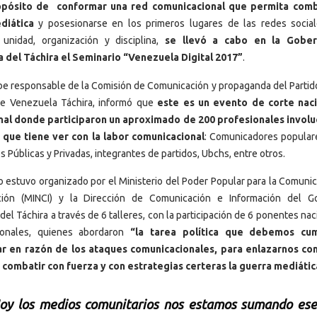
opósito de conformar una red comunicacional que permita comba
diática
y posesionarse en los primeros lugares de las redes socia
e unidad, organización y disciplina,
se llevó a cabo en la Gober
a del Táchira el Seminario “Venezuela Digital 2017”
.
ibe responsable de la Comisión de Comunicación y propaganda del Partid
 de Venezuela Táchira, informó que
este es un evento de corte nac
nal donde participaron un aproximado de 200 profesionales invol
 que tiene ver con la labor comunicacional
: Comunicadores popular
es Públicas y Privadas, integrantes de partidos, Ubchs, entre otros.
o estuvo organizado por el Ministerio del Poder Popular para la Comunic
ción (MINCI) y la Dirección de Comunicación e Información del G
 del Táchira a través de 6 talleres, con la participación de 6 ponentes na
ionales, quienes abordaron
“la tarea política que debemos cum
ar en razón de los ataques comunicacionales, para enlazarnos c
 combatir con fuerza y con estrategias certeras la guerra mediátic
oy los medios comunitarios nos estamos sumando ese