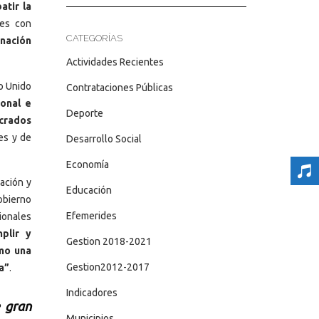
tir la
les con
CATEGORÍAS
nación
Actividades Recientes
o Unido
Contrataciones Públicas
ional e
Deporte
ucrados
es y de
Desarrollo Social
Economía
ación y
Educación
obierno
Efemerides
cionales
plir y
Gestion 2018-2021
omo una
Gestion2012-2017
a”
.
Indicadores
 gran
Municipios