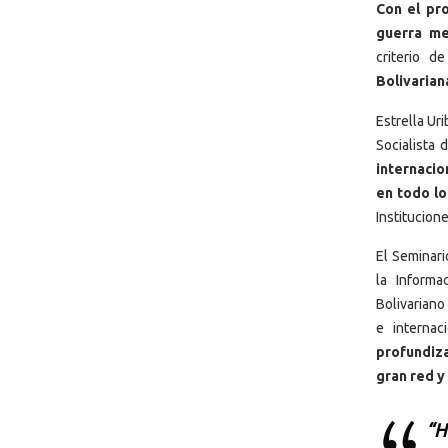
Con el pr
guerra me
criterio d
Bolivarian
Estrella Ur
Socialista
internacio
en todo lo
Institucion
El Seminari
la Informa
Bolivariano
e internac
profundiz
gran red y
“H