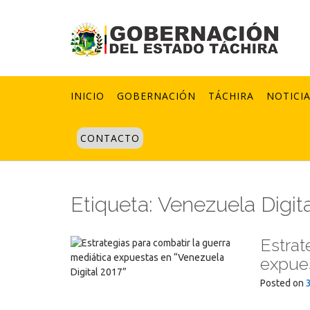
Skip
to
content
INICIO
GOBERNACIÓN
TÁCHIRA
NOTICI
CONTACTO
Etiqueta:
Venezuela Digita
Estrat
expues
Posted on