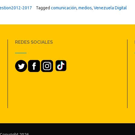
estion2012-2017
Tagged
comunicación
,
medios
,
Venezuela Digital
REDES SOCIALES
 Copyright 2026