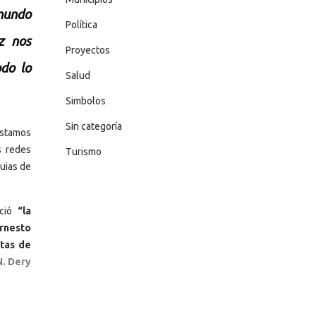
 mundo
Política
z nos
Proyectos
do lo
Salud
Simbolos
Sin categoría
estamos
s redes
Turismo
quias de
eció
“la
rnesto
stas de
N. Dery