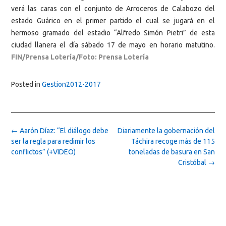
verá las caras con el conjunto de Arroceros de Calabozo del
estado Guárico en el primer partido el cual se jugará en el
hermoso gramado del estadio “Alfredo Simón Pietri” de esta
ciudad llanera el día sábado 17 de mayo en horario matutino.
FIN/Prensa Lotería/Foto: Prensa Lotería
Posted in
Gestion2012-2017
Post
←
Aarón Díaz: “El diálogo debe
Diariamente la gobernación del
navigation
ser la regla para redimir los
Táchira recoge más de 115
conflictos” (+VIDEO)
toneladas de basura en San
Cristóbal
→