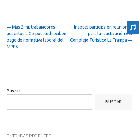
Post
←
Más 2 mil trabajadores
Inapcet participa en reuniones
navigation
adscritos a Corposalud reciben
para la reactivación del
pago de normativa laboral del
Complejo Turístico La Trampa
→
MPPS
Buscar
BUSCAR
ENTRADAS RECIENTES