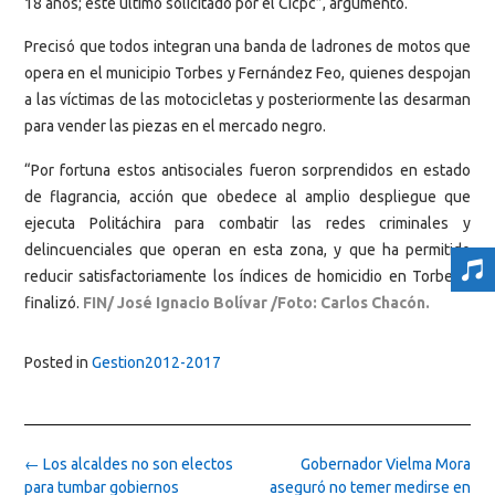
18 años; este último solicitado por el Cicpc”, argumentó.
Precisó que todos integran una banda de ladrones de motos que
opera en el municipio Torbes y Fernández Feo, quienes despojan
a las víctimas de las motocicletas y posteriormente las desarman
para vender las piezas en el mercado negro.
“Por fortuna estos antisociales fueron sorprendidos en estado
de flagrancia, acción que obedece al amplio despliegue que
ejecuta Politáchira para combatir las redes criminales y
delincuenciales que operan en esta zona, y que ha permitido
reducir satisfactoriamente los índices de homicidio en Torbes”,
finalizó.
FIN/ José Ignacio Bolívar /Foto: Carlos Chacón.
Posted in
Gestion2012-2017
Post
←
Los alcaldes no son electos
Gobernador Vielma Mora
navigation
para tumbar gobiernos
aseguró no temer medirse en