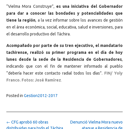
“Vielma Mora Construye”,
es una iniciativa del Gobernador
para dar a conocer las bondades y potencialidades que
tiene la región
, a la vez informar sobre los avances de gestión
en el área económica, social, educativa, salud e inversiones, para
el desarrollo productivo del Táchira.
Acompañado por parte de su tren ejecutivo, el mandatario
tachirense, realizó su primer programa en el día de hoy
lunes desde la sede de la Residencia de Gobernadores
,
indicando que con el fin de mantener informado al pueblo
“debería hacer este contacto radial todos los días”.
FIN/ Yoly
Franco. Fotos: José Ramírez
.
Posted in
Gestion2012-2017
Post
←
CFG aprobó 60 obras
Denunció Vielma Mora nuevo
navigation
distribuidas para todo el Táchira
ataque a Residencia de