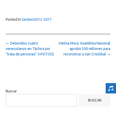
Posted in
Gestion2012-2017
Post
←
Detenidos cuatro
Vielma Mora: Asamblea Nacional
navigation
venezolanos en Táchira por
aprobó 200 millones para
“trata de personas” (+FOTOS)
reconstruir a San Cristóbal
→
Buscar
BUSCAR