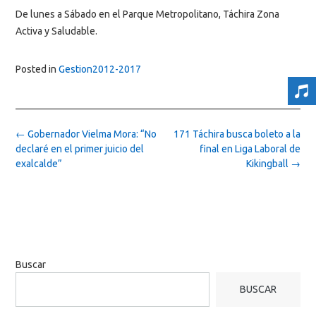
De lunes a Sábado en el Parque Metropolitano, Táchira Zona
Activa y Saludable.
Posted in
Gestion2012-2017
Post
←
Gobernador Vielma Mora: “No
171 Táchira busca boleto a la
navigation
declaré en el primer juicio del
final en Liga Laboral de
exalcalde”
Kikingball
→
Buscar
BUSCAR