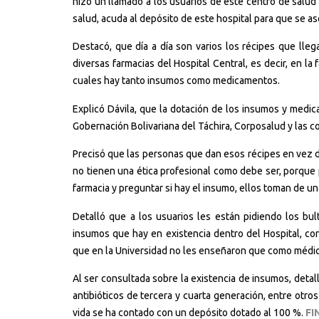
hizo un llamado a los usuarios de este centro de salud 
salud, acuda al depósito de este hospital para que se as
Destacó, que día a día son varios los récipes que lle
diversas farmacias del Hospital Central, es decir, en la
cuales hay tanto insumos como medicamentos.
Explicó Dávila, que la dotación de los insumos y medic
Gobernación Bolivariana del Táchira, Corposalud y las c
Precisó que las personas que dan esos récipes en vez de
no tienen una ética profesional como debe ser, porque 
farmacia y preguntar si hay el insumo, ellos toman de una l
Detalló que a los usuarios les están pidiendo los bult
insumos que hay en existencia dentro del Hospital, con
que en la Universidad no les enseñaron que como médico
Al ser consultada sobre la existencia de insumos, detall
antibióticos de tercera y cuarta generación, entre otr
vida se ha contado con un depósito dotado al 100 %.
FI