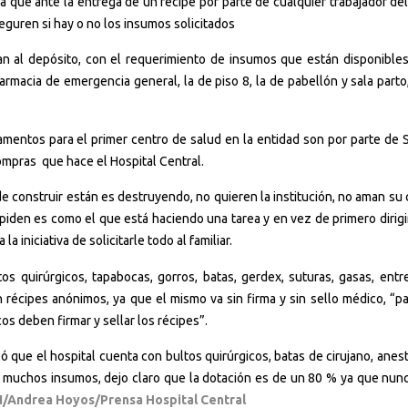
a que ante la entrega de un récipe por parte de cualquier trabajador de
eguren si hay o no los insumos solicitados
gan al depósito, con el requerimiento de insumos que están disponibles
 farmacia de emergencia general, la de piso 8, la de pabellón y sala parto
amentos para el primer centro de salud en la entidad son por parte de Se
ompras que hace el Hospital Central.
 construir están es destruyendo, no quieren la institución, no aman su 
piden es como el que está haciendo una tarea y en vez de primero dirigir
a iniciativa de solicitarle todo al familiar.
os quirúrgicos, tapabocas, gorros, batas, gerdex, suturas, gasas, entre
 récipes anónimos, ya que el mismo va sin firma y sin sello médico, “pa
s deben firmar y sellar los récipes”.
ó que el hospital cuenta con bultos quirúrgicos, batas de cirujano, anes
os muchos insumos, dejo claro que la dotación es de un 80 % ya que nunc
N/Andrea Hoyos/Prensa Hospital Central