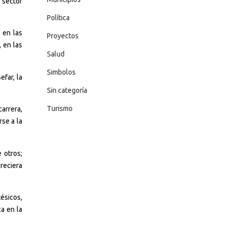
l sector
Política
 en las
Proyectos
, en las
Salud
Simbolos
far, la
Sin categoría
Turismo
carrera,
se a la
 otros;
reciera
tésicos,
a en la