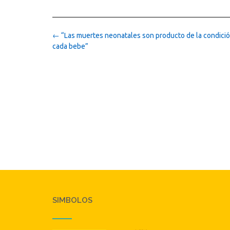
Post
←
“Las muertes neonatales son producto de la condición
navigation
cada bebe”
SIMBOLOS