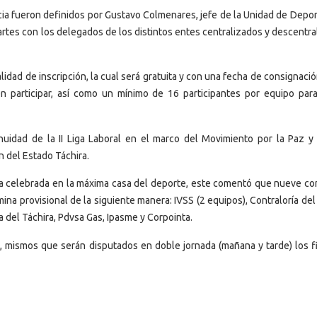
ia fueron definidos por Gustavo Colmenares, jefe de la Unidad de Depor
martes con los delegados de los distintos entes centralizados y descentr
idad de inscripción, la cual será gratuita y con una fecha de consignació
en participar, así como un mínimo de 16 participantes por equipo par
nuidad de la II Liga Laboral en el marco del Movimiento por la Paz y 
n del Estado Táchira.
ea celebrada en la máxima casa del deporte, este comentó que nueve co
ina provisional de la siguiente manera: IVSS (2 equipos), Contraloría de
ría del Táchira, Pdvsa Gas, Ipasme y Corpointa.
os, mismos que serán disputados en doble jornada (mañana y tarde) los f