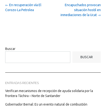
Post
←
En recuperación vía El
Encapuchados provocan
navigation
Corozo-La Petrolea
situación hostil en
inmediaciones de la Ucat
→
Buscar
BUSCAR
ENTRADAS RECIENTES
Verifican mecanismos de recepción de ayuda solidaria por la
frontera Táchira – Norte de Santander
Gobernador Bernal: Es un evento natural de combustión