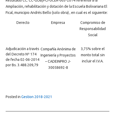
Resultado CC: CC-GOB/FCI-UCER-003-2014 referente a la
Ampliación, rehabilitación y dotación de la Escuela Bolivariana El
Fical, municipio Andrés Bello (solo obra) , en cual es el siguiente:
Derecto
Empresa
Compromiso de
Responsabilidad
Social
Adjudicación a través
3,75% sobre el
Compañía Anónima de
del Decreto Nº 174
monto total sin
Ingeniería y Proyectos
de fecha 02-06-2014
incluir el I.V.A.
– CADEINPRO J-
por Bs. 3.488.209,79
30058692-8
Posted in
Gestion 2018-2021