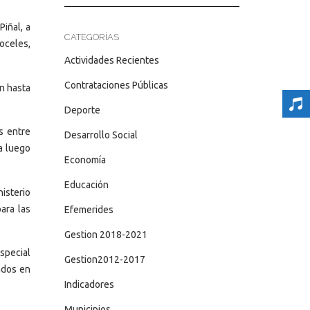
iñal, a
CATEGORÍAS
oceles,
Actividades Recientes
Contrataciones Públicas
n hasta
Deporte
s entre
Desarrollo Social
a luego
Economía
Educación
nisterio
ara las
Efemerides
Gestion 2018-2021
special
Gestion2012-2017
ados en
Indicadores
Municipios