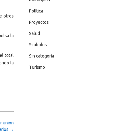
Política
e otros
Proyectos
Salud
pulsa la
Simbolos
l total
Sin categoría
endo la
Turismo
r unión
arios
→