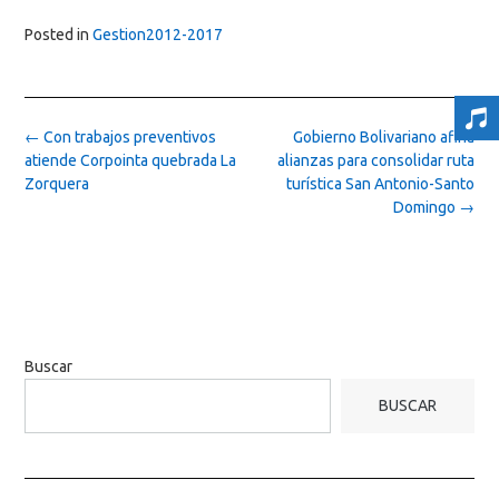
Posted in
Gestion2012-2017
Post
←
Con trabajos preventivos
Gobierno Bolivariano afina
navigation
atiende Corpointa quebrada La
alianzas para consolidar ruta
Zorquera
turística San Antonio-Santo
Domingo
→
Buscar
BUSCAR