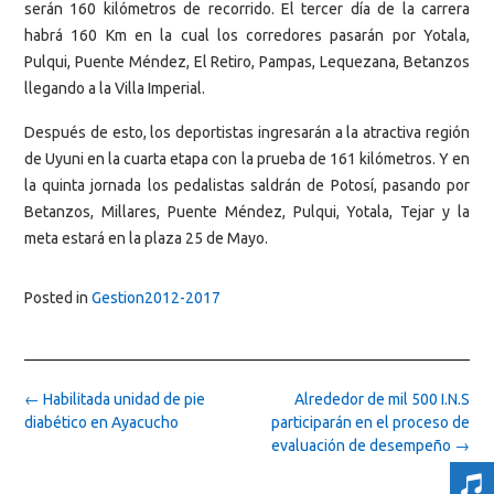
serán 160 kilómetros de recorrido. El tercer día de la carrera
habrá 160 Km en la cual los corredores pasarán por Yotala,
Pulqui, Puente Méndez, El Retiro, Pampas, Lequezana, Betanzos
llegando a la Villa Imperial.
Después de esto, los deportistas ingresarán a la atractiva región
de Uyuni en la cuarta etapa con la prueba de 161 kilómetros. Y en
la quinta jornada los pedalistas saldrán de Potosí, pasando por
Betanzos, Millares, Puente Méndez, Pulqui, Yotala, Tejar y la
meta estará en la plaza 25 de Mayo.
Posted in
Gestion2012-2017
Post
←
Habilitada unidad de pie
Alrededor de mil 500 I.N.S
navigation
diabético en Ayacucho
participarán en el proceso de
evaluación de desempeño
→