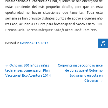
funcionarios de Protección Civil
, quienes se han encargado de
estar pendiente del más pequeño detalle, para que en esta
oportunidad no hayan situaciones que lamentar. Toda esta
semana se han previsto distintos puntos de apoyo a quienes año
tras año, acuden a La Grita para homenajear al Santo Cristo.
FIN.
Prensa Oric. Teresa Márquez Soto/Fotos: José Ramírez.
Posted in
Gestion2012-2017
Post
←
Ocho mil 500 niños y niñas
Corpointa inspeccionó avance
navigation
tachirenses comenzaron Plan
de obras que el Gobierno
Vacacional Eco Aventura 2014
Bolivariano ejecuta en
Cárdenas
→