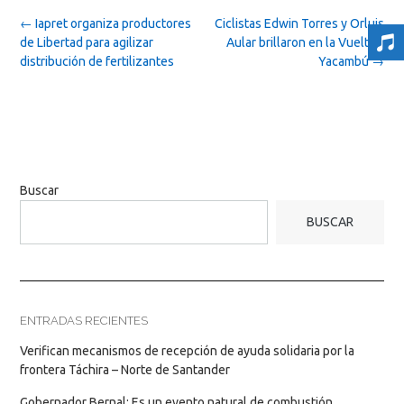
Post
←
Iapret organiza productores
Ciclistas Edwin Torres y Orluis
navigation
de Libertad para agilizar
Aular brillaron en la Vuelta a
distribución de fertilizantes
Yacambú
→
Buscar
BUSCAR
ENTRADAS RECIENTES
Verifican mecanismos de recepción de ayuda solidaria por la
frontera Táchira – Norte de Santander
Gobernador Bernal: Es un evento natural de combustión