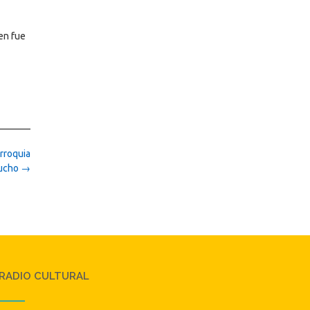
ien fue
arroquia
cucho
→
RADIO CULTURAL