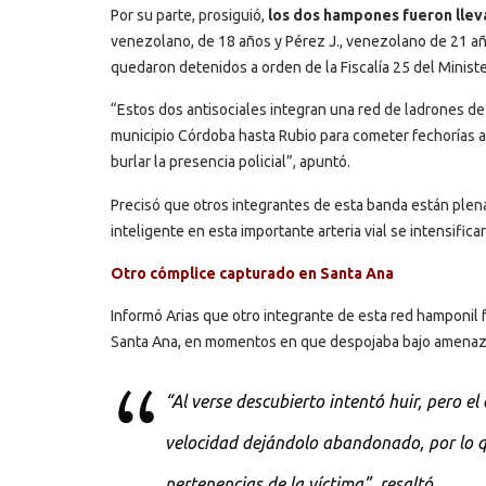
Por su parte, prosiguió,
los dos hampones fueron lleva
venezolano, de 18 años y Pérez J., venezolano de 21 añ
quedaron detenidos a orden de la Fiscalía 25 del Ministe
“Estos dos antisociales integran una red de ladrones de
municipio Córdoba hasta Rubio para cometer fechorías a 
burlar la presencia policial”, apuntó.
Precisó que otros integrantes de esta banda están plenam
inteligente en esta importante arteria vial se intensific
Otro cómplice capturado en Santa Ana
Informó Arias que otro integrante de esta red hamponil 
Santa Ana, en momentos en que despojaba bajo amenazas
“Al verse descubierto intentó huir, pero e
velocidad dejándolo abandonado, por lo qu
pertenencias de la víctima”, resaltó.