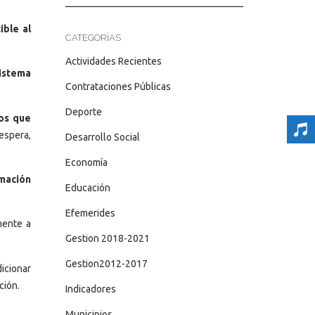
ible al
CATEGORÍAS
Actividades Recientes
istema
Contrataciones Públicas
Deporte
os
que
 espera,
Desarrollo Social
Economía
mación
Educación
Efemerides
mente a
Gestion 2018-2021
Gestion2012-2017
icionar
ción.
Indicadores
Municipios