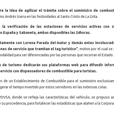
e la idea de agilizar el trámite sobre el suministro de combust
smo Andrés Izarra en las festividades al Santo Cristo de La Grita.
 la verificación de las estaciones de servicios activas con s
o España y Sabaneta, ambas disponibles las 24horas.
amente con Lorena Parada del Inatur y demás entes involucrad
ones de servicio que tramitan el tag turístico”
, motivo por el cual se
modalidad para ser diferenciadas por las personas que recorran el Estado.
 de turismo dedicarán sus plataformas web para difundir infor
ervicio con dispensadores de combustible para turistas.
ión de un Establecimiento de Combustible para el suministro exclusiva
igerar el tiempo invertido por estos servidores en las extensas colas.
PDVSA, donde se refleja las características del vehículo, se propuso ad
 y su procedencia, para fortalecer las estadísticas que atañen a la Corpora