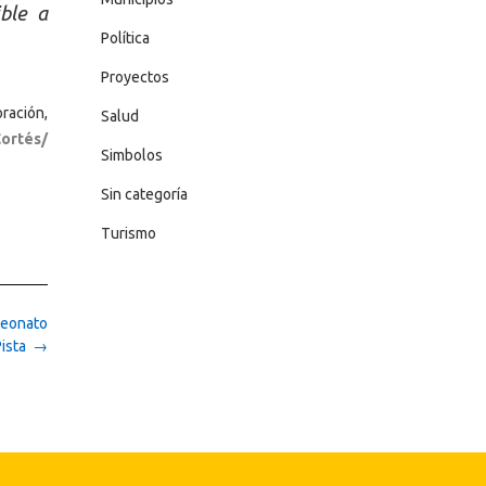
ble a
Política
Proyectos
oración,
Salud
Cortés/
Simbolos
Sin categoría
Turismo
peonato
Pista
→