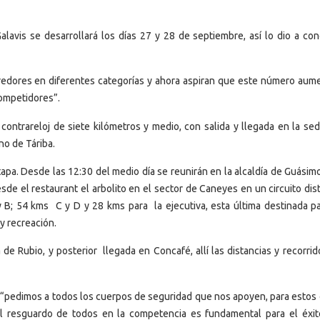
lavis se desarrollará los días 27 y 28 de septiembre, así lo dio a con
rredores en diferentes categorías y ahora aspiran que este número aum
ompetidores”.
 contrareloj de siete kilómetros y medio, con salida y llegada en la sed
no de Táriba.
apa. Desde las 12:30 del medio día se reunirán en la alcaldía de Guásimo
de el restaurant el arbolito en el sector de Caneyes en un circuito dist
y B; 54 kms C y D y 28 kms para la ejecutiva, esta última destinada pa
 y recreación.
 de Rubio, y posterior llegada en Concafé, allí las distancias y recorri
 “pedimos a todos los cuerpos de seguridad que nos apoyen, para estos d
l resguardo de todos en la competencia es fundamental para el éxit