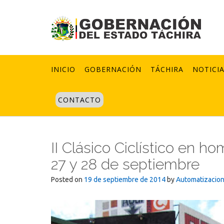
Skip
to
content
INICIO
GOBERNACIÓN
TÁCHIRA
NOTICI
CONTACTO
II Clásico Ciclístico en h
27 y 28 de septiembre
Posted on
19 de septiembre de 2014
by
Automatizacio