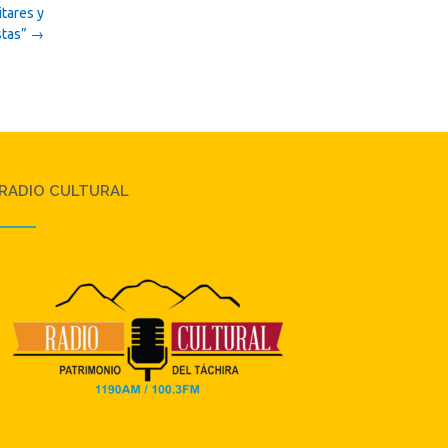
itares y
stas”
→
RADIO CULTURAL