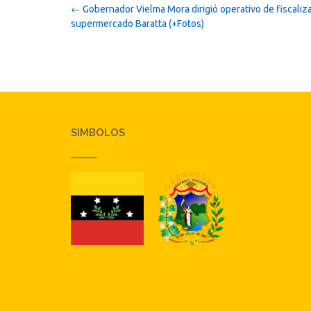
Post
←
Gobernador Vielma Mora dirigió operativo de fiscaliz
navigation
supermercado Baratta (+Fotos)
SIMBOLOS