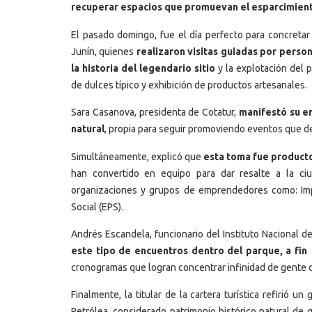
recuperar espacios que promuevan el esparcimiento 
El pasado domingo, fue el día perfecto para concretar
Junín, quienes
realizaron visitas guiadas por perso
la historia del legendario
sitio
y la explotación del 
de dulces típico y exhibición de productos artesanales.
Sara Casanova, presidenta de Cotatur,
manifestó su en
natural
, propia para seguir promoviendo eventos que den 
Simultáneamente, explicó que
esta toma fue producto 
han convertido en equipo para dar resalte a la ci
organizaciones y grupos de emprendedores como: Imp
Social (EPS).
Andrés Escandela, funcionario del Instituto Nacional de
este tipo de encuentros dentro del parque, a fin
cronogramas que logran concentrar infinidad de gente 
Finalmente, la titular de la cartera turística refirió
Petrólea, considerado patrimonio histórico natural de 