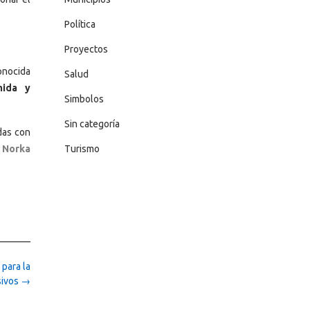
Política
Proyectos
onocida
Salud
omida y
Simbolos
Sin categoría
das con
: Norka
Turismo
para la
sivos
→