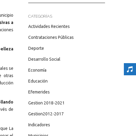
nicipio
CATEGORÍAS
sivas a
Actividades Recientes
aciones
Contrataciones Públicas
Deporte
belleza
Desarrollo Social
uales se
Economía
e otras
Educación
ducción
Efemerides
ollando
Gestion 2018-2021
ravés de
Gestion2012-2017
Indicadores
rque La
Municipios
onar el