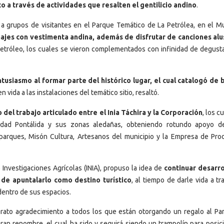
a través de actividades que resalten el gentilicio andino
.
 a grupos de visitantes en el Parque Temático de La Petrólea, en el Mu
najes con vestimenta andina, además de disfrutar de canciones alu
petróleo, los cuales se vieron complementados con infinidad de degust
tusiasmo al formar parte del histórico lugar, el cual catalogó de 
vida a las instalaciones del temático sitio, resaltó.
del trabajo articulado entre el Inia Táchira y la Corporación
, los c
udad Pontálida y sus zonas aledañas, obteniendo rotundo apoyo d
arques, Misón Cultura, Artesanos del municipio y la Empresa de Pro
 Investigaciones Agrícolas (INIA), propuso la idea de
continuar desarr
 de apuntalarlo como destino turístico
, al tiempo de darle vida a t
dentro de sus espacios.
 un grato agradecimiento a todos los que están otorgando un regalo al Pa
gran renombre, el cual ha sido y seguirá siendo un trampolín para posici