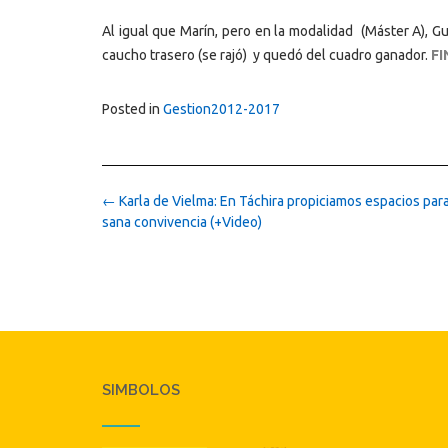
Al igual que Marín, pero en la modalidad (Máster A), G
caucho trasero (se rajó) y quedó del cuadro ganador.
FI
Posted in
Gestion2012-2017
Post
←
Karla de Vielma: En Táchira propiciamos espacios para 
navigation
sana convivencia (+Video)
SIMBOLOS