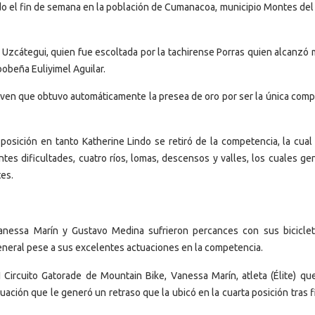
o el fin de semana en la población de Cumanacoa, municipio Montes del
na Uzcátegui, quien fue escoltada por la tachirense Porras quien alcanzó
bobeña Euliyimel Aguilar.
oven que obtuvo automáticamente la presea de oro por ser la única comp
 posición en tanto Katherine Lindo se retiró de la competencia, la cual
ntes dificultades, cuatro ríos, lomas, descensos y valles, los cuales g
tes.
Vanessa Marín y Gustavo Medina sufrieron percances con sus bicicle
 general pese a sus excelentes actuaciones en la competencia.
I Circuito Gatorade de Mountain Bike, Vanessa Marín, atleta (Élite) que
ación que le generó un retraso que la ubicó en la cuarta posición tras f