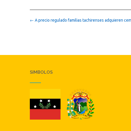
Post
←
A precio regulado familias tachirenses adquieren ce
navigation
SIMBOLOS