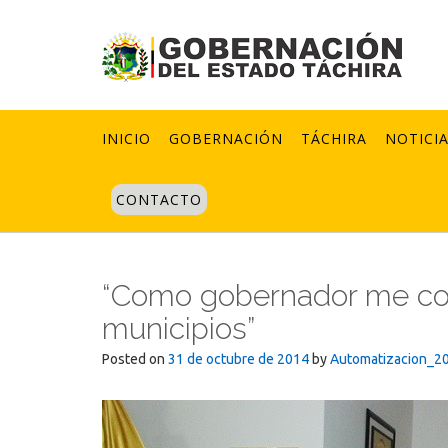
Skip
to
content
INICIO
GOBERNACIÓN
TÁCHIRA
NOTICI
CONTACTO
“Como gobernador me cor
municipios”
Posted on
31 de octubre de 2014
by
Automatizacion_2