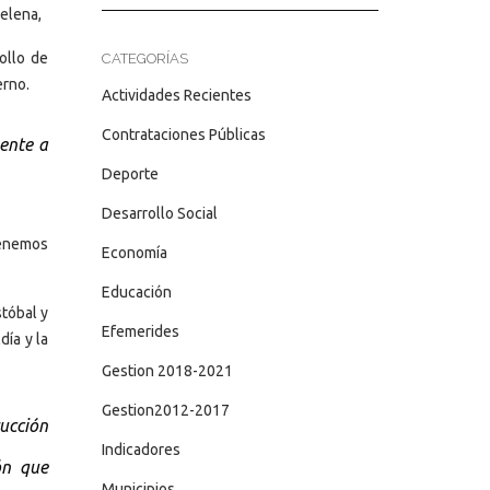
helena,
ollo de
CATEGORÍAS
erno.
Actividades Recientes
Contrataciones Públicas
ente a
Deporte
Desarrollo Social
tenemos
Economía
Educación
stóbal y
Efemerides
día y la
Gestion 2018-2021
Gestion2012-2017
ucción
Indicadores
ón que
Municipios