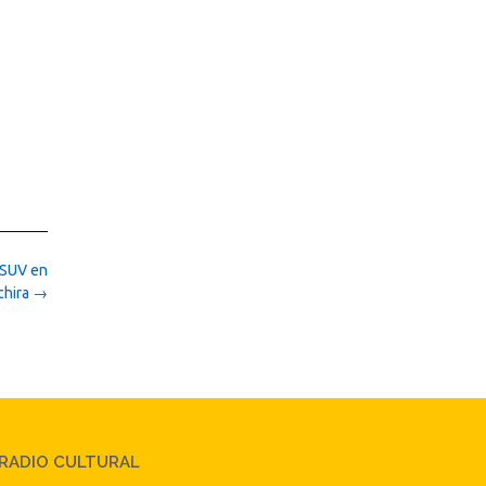
 PSUV en
chira
→
RADIO CULTURAL