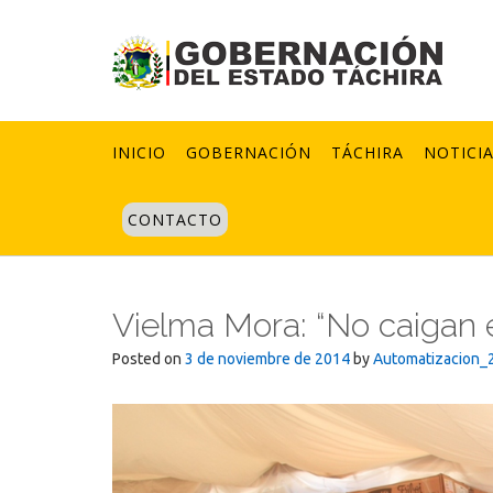
Skip
to
content
INICIO
GOBERNACIÓN
TÁCHIRA
NOTICI
CONTACTO
Vielma Mora: “No caigan e
Posted on
3 de noviembre de 2014
by
Automatizacion_