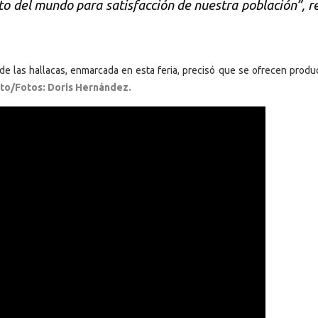
to del mundo para satisfacción de nuestra población”, r
 de las hallacas, enmarcada en esta feria, precisó que se ofrecen produ
to/Fotos: Doris Hernández.