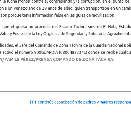
a lucha frontal contra el contrabando y la corrupción, en el punto de 
eron a un venezolano de 29 años de edad, quien transportaba en un cami
ón porque tenía información falsa en las guías de movilización.
 que el queso no procedía del Estado Táchira sino de El Nula, Estad
Valor y Fuerza de la Ley Orgánica de Seguridad y Soberanía Agroalimenta
lidades, el Jefe del Comando de Zona Táchira de la Guardia Nacional Boli
se activó el número 800GUARDIA (08004827342) donde se recibe cualqui
IN/YAMILE PÉREZ/PRENSA COMANDO DE ZONA TÁCHIRA.
FFT continúa capacitación de padres y madres respons