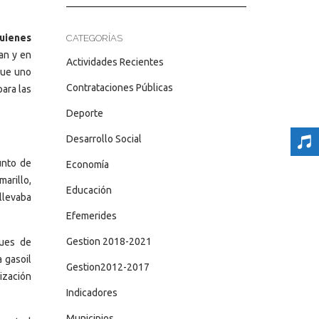
quienes
CATEGORÍAS
ían y en
Actividades Recientes
que uno
Contrataciones Públicas
para las
Deporte
Desarrollo Social
unto de
Economía
marillo,
Educación
llevaba
Efemerides
Gestion 2018-2021
ques de
 gasoil
Gestion2012-2017
lización
Indicadores
Municipios