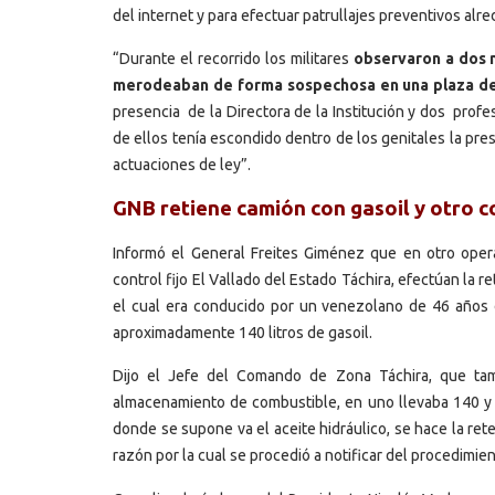
del internet y para efectuar patrullajes preventivos alr
“Durante el recorrido los militares
observaron a dos m
merodeaban de forma sospechosa en una plaza de
presencia de la Directora de la Institución y dos prof
de ellos tenía escondido dentro de los genitales la pre
actuaciones de ley”.
GNB retiene camión con gasoil y otro 
Informó el General Freites Giménez que en otro opera
control fijo El Vallado del Estado Táchira, efectúan la 
el cual era conducido por un venezolano de 46 años 
aproximadamente 140 litros de gasoil.
Dijo el Jefe del Comando de Zona Táchira, que tam
almacenamiento de combustible, en uno llevaba 140 y en
donde se supone va el aceite hidráulico, se hace la ret
razón por la cual se procedió a notificar del procedimien