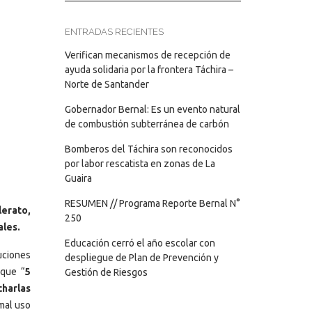
ENTRADAS RECIENTES
Verifican mecanismos de recepción de
ayuda solidaria por la frontera Táchira –
Norte de Santander
Gobernador Bernal: Es un evento natural
de combustión subterránea de carbón
Bomberos del Táchira son reconocidos
por labor rescatista en zonas de La
Guaira
RESUMEN // Programa Reporte Bernal N°
lerato,
250
ales.
Educación cerró el año escolar con
uciones
despliegue de Plan de Prevención y
 que “
5
Gestión de Riesgos
charlas
 mal uso