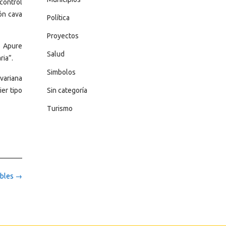
control
ón cava
Política
Proyectos
o Apure
Salud
ria”.
Simbolos
variana
er tipo
Sin categoría
Turismo
ables
→