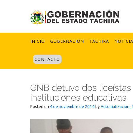
Skip
to
content
INICIO
GOBERNACIÓN
TÁCHIRA
NOTICI
CONTACTO
GNB detuvo dos liceístas 
instituciones educativas
Posted on
4 de noviembre de 2014
by
Automatizacion_