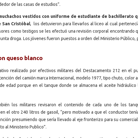
ededor de las casas de estudios”.
uchachos vestidos con uniforme de estudiante de bachillerato 
 San Cristóbal
, los detuvieron para llevarlos al liceo al cual pertenec
esores como testigos se les efectuó una revisión corporal encontrando 
sunta droga. Los jóvenes fueron puestos a orden del Ministerio Público, 
con queso blanco
tivo realizado por efectivos militares del Destacamento 212 en el p
retención del camión marca Internacional, modelo 1977, tipo chuto, color a
de edad porque en el tanque donde se almacena el aceite hidráulico 
bién los militares revisaron el contenido de cada uno de los tan
 el otro 240 litros de gasoil, “pero motivado a que el conductor tenía
ención presumiendo que sería llevado al eje fronterizo para su comercia
to al Ministerio Publico”.