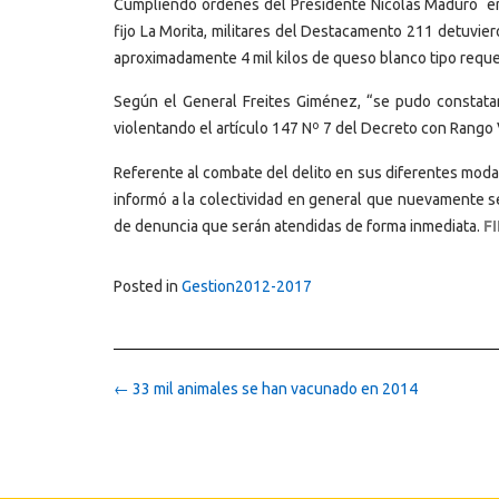
Cumpliendo órdenes del Presidente Nicolás Maduro en l
fijo La Morita, militares del Destacamento 211 detuvi
aproximadamente 4 mil kilos de queso blanco tipo reques
Según el General Freites Giménez, “se pudo constatar
violentando el artículo 147 Nº 7 del Decreto con Rango 
Referente al combate del delito en sus diferentes moda
informó a la colectividad en general que nuevamente 
de denuncia que serán atendidas de forma inmediata.
F
Posted in
Gestion2012-2017
Post
←
33 mil animales se han vacunado en 2014
navigation