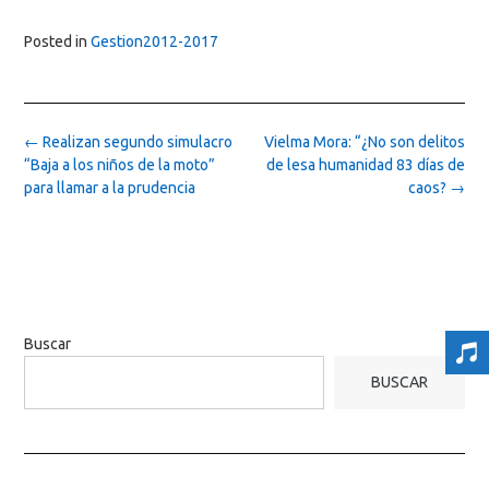
Posted in
Gestion2012-2017
Post
←
Realizan segundo simulacro
Vielma Mora: “¿No son delitos
navigation
“Baja a los niños de la moto”
de lesa humanidad 83 días de
para llamar a la prudencia
caos?
→
Buscar
BUSCAR