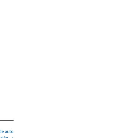
 de auto
cción
→