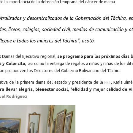
re la importancia de la detección temprana del cáncer de mama.
ntralizados y descentralizados de la Gobernación del Táchira, 
es, liceos, colegios, sociedad civil, medios de comunicación y ot
llegue a todas las mujeres del Táchira”, acotó.
as Damas del Ejecutivo regional,
se programó para los próximos días la
 y Coloncito
, así como la entrega de regalos a niños y niñas de los di
que promueven los Directores del Gobierno Bolivariano del Táchira.
iativa de la primera dama del estado y presidenta de la FFT, Karla Jim
a llevar alegría, bienestar social, felicidad y mejor calidad de vi
nuel Rodríguez