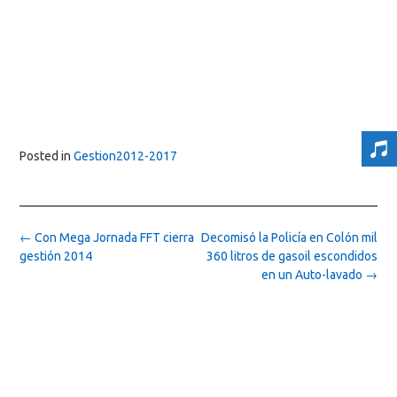
Posted in
Gestion2012-2017
Post
←
Con Mega Jornada FFT cierra
Decomisó la Policía en Colón mil
navigation
gestión 2014
360 litros de gasoil escondidos
en un Auto-lavado
→