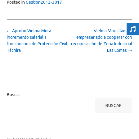
Posted in
Gestion2012-2017
Post
←
Aprobó Vielma Mora
Vielma Mora llamó a
navigation
incremento salarial a
empresariado a cooperar con
funcionarios de Protección Civil
recuperación de Zona Industrial
Táchira
Las Lomas
→
Buscar
BUSCAR