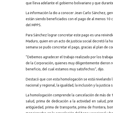
que lleva adelante el gobierno bolivariano y que durant
La información la dio a conocer Jean Carlo Sánchez, ge
están siendo beneficiados con el pago de al menos 10 cl
del MPPS.
Para Sánchez lograr concretar este pago es una reivindic
Maduro, quien en un acto de justicia social decretó la h
semana se pudo concretar el pago, gracias al plan de co
“Debemos agradecer el trabajo realizado por los trabaj
de la Corporación, quienes muy diligentemente dieron re
beneficio, del cual estamos muy satisfechos”, dijo.
Destacó que con esta homologación se está nivelando la 
nacional y regional, la igualdad, la inclusión y la justicia s
La homologación comprende la cancelación de más de 198
salud, prima de dedicación a la actividad en salud, pr
antigüedad, prima de transporte, prima de frontera, bo