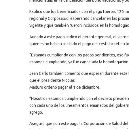
mencionadas en la cancelación del bono vacacional y bo
Explicó que los beneficiados con el pago fueron: 126 méd
regional y Corposalud, esperando cancelar en las próxima
vigente y que también fueron incluidos en la homologac
Aunado a este pago, indicó el gerente general, el viern
quienes no habían recibido el pago del cesta ticket en l
“Estamos cumpliendo con los pagos pendientes, eso fue
estamos cumpliendo, ya fue cancelada la homologación y 
Jean Carlo también comentó que esperan durante este l
que el presidente Nicolás
Maduro ordenó pagar el 1 de diciembre.
“Nosotros estamos cumpliendo con el decreto presidenc
con cada uno de los lineamientos emanados del gobierno
agregó.
Aseguró que con este pago la Corporación de Salud del 