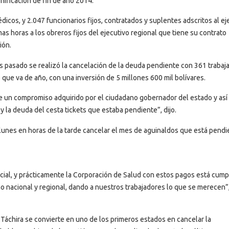
nificación de fin de año 2014.
icos, y 2.047 funcionarios fijos, contratados y suplentes adscritos al ej
s horas a los obreros fijos del ejecutivo regional que tiene su contrato
ión.
es pasado se realizó la cancelación de la deuda pendiente con 361 trabaj
o que va de año, con una inversión de 5 millones 600 mil bolívares.
 un compromiso adquirido por el ciudadano gobernador del estado y así 
la deuda del cesta tickets que estaba pendiente”, dijo.
unes en horas de la tarde cancelar el mes de aguinaldos que está pendi
ial, y prácticamente la Corporación de Salud con estos pagos está cum
 nacional y regional, dando a nuestros trabajadores lo que se merecen”
Táchira se convierte en uno de los primeros estados en cancelar la