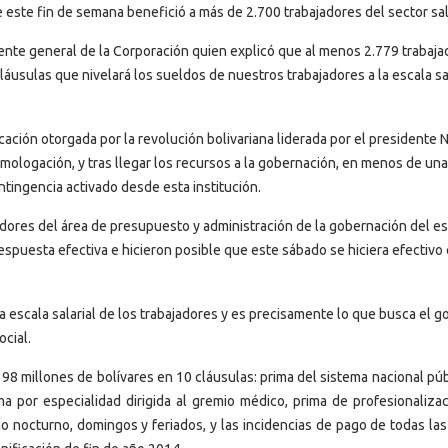
e este fin de semana benefició a más de 2.700 trabajadores del sector sa
rente general de la Corporación quien explicó que al menos 2.779 trabaj
áusulas que nivelará los sueldos de nuestros trabajadores a la escala sal
ación otorgada por la revolución bolivariana liderada por el presidente 
omologación, y tras llegar los recursos a la gobernación, en menos de una
ntingencia activado desde esta institución.
adores del área de presupuesto y administración de la gobernación del e
spuesta efectiva e hicieron posible que este sábado se hiciera efectivo
escala salarial de los trabajadores y es precisamente lo que busca el g
ocial.
 millones de bolívares en 10 cláusulas: prima del sistema nacional púb
ima por especialidad dirigida al gremio médico, prima de profesionalizac
no nocturno, domingos y feriados, y las incidencias de pago de todas las