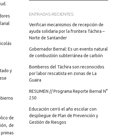
lud.
ENTRADAS RECIENTES
adores
arial
Verifican mecanismos de recepción de
ayuda solidaria por la frontera Táchira –
Norte de Santander
Nicolás
Gobernador Bernal: Es un evento natural
de combustión subterránea de carbón
Bomberos del Táchira son reconocidos
stado y
por labor rescatista en zonas de La
 ese
Guaira
RESUMEN // Programa Reporte Bernal N°
250
obierno
Educación cerró el año escolar con
despliegue de Plan de Prevención y
lico de
Gestión de Riesgos
ión, de
 primas