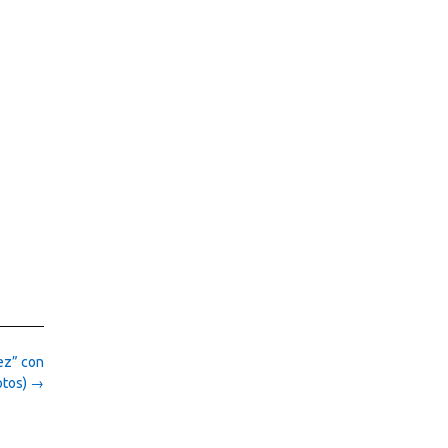
ez” con
otos)
→