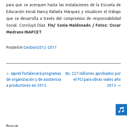
para que se acerquen hasta las instalaciones de la Escuela de
Educación Inicial Nancy Rafaela Márquez y visualicen el trabajo
que se desarrolla a través del compromiso de responsabilidad
Social. Concluyó Díaz.
Fin/ Sonia Maldonado / Fotos: Oscar
Medrano INAPCET
Posted in
Gestion2012-2017
Post
←
Iapret fortalecerá programas
Bs. 227 millones aprobados por
navigation
de organización y de asistencia
el FCI para obras viales año
a productores en 2015
2015
→
Buscar