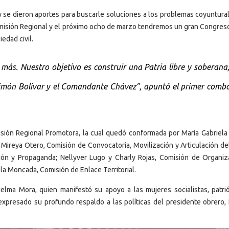
 se dieron aportes para buscarle soluciones a los problemas coyuntura
omisión Regional y el próximo ocho de marzo tendremos un gran Congreso
edad civil.
ás. Nuestro objetivo es construir una Patria libre y soberana
Simón Bolívar y el Comandante Chávez”, apuntó el primer comba
isión Regional Promotora, la cual quedó conformada por María Gabriela 
ireya Otero, Comisión de Convocatoria, Movilización y Articulación de
ión y Propaganda; Nellyver Lugo y Charly Rojas, Comisión de Organiz
ela Moncada, Comisión de Enlace Territorial.
elma Mora, quien manifestó su apoyo a las mujeres socialistas, patrió
expresado su profundo respaldo a las políticas del presidente obrero, 