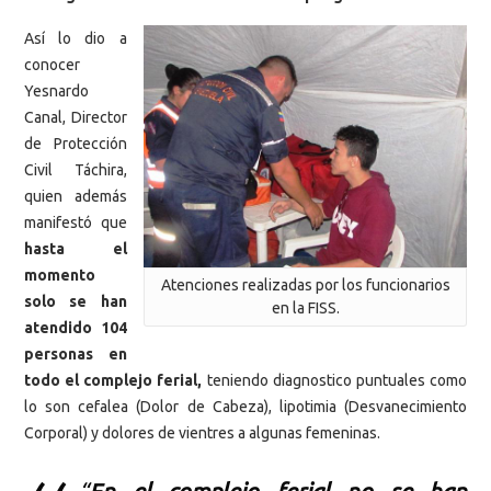
Así lo dio a
conocer
Yesnardo
Canal, Director
de Protección
Civil Táchira,
quien además
manifestó que
hasta el
momento
Atenciones realizadas por los funcionarios
solo se han
en la FISS.
atendido 104
personas en
todo el complejo ferial,
teniendo diagnostico puntuales como
lo son cefalea (Dolor de Cabeza), lipotimia (Desvanecimiento
Corporal) y dolores de vientres a algunas femeninas.
“
En el complejo ferial no se han