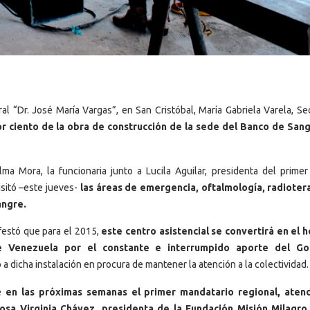
ral “Dr. José María Vargas”, en San Cristóbal, María Gabriela Varela, Se
r ciento de la obra de construcción de la sede del Banco de Sang
a Mora, la funcionaria junto a Lucila Aguilar, presidenta del primer
isitó –este jueves-
las áreas de emergencia, oftalmología, radiotera
angre.
festó que para el 2015,
este centro asistencial se convertirá en el h
 Venezuela por el constante e interrumpido aporte del Go
o
a dicha instalación en procura de mantener la atención a la colectividad.
ue
en las próximas semanas el primer mandatario regional, atend
Rosa Virginia Chávez, presidenta de la Fundación Misión Milagro