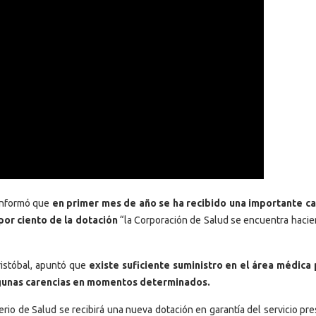
 informó que
en primer mes de año se ha recibido una importante c
por ciento de la dotación
“la Corporación de Salud se encuentra hacie
Cristóbal, apuntó que
existe suficiente suministro en el área médica 
algunas carencias en momentos determinados.
erio de Salud se recibirá una nueva dotación en garantía del servicio pr