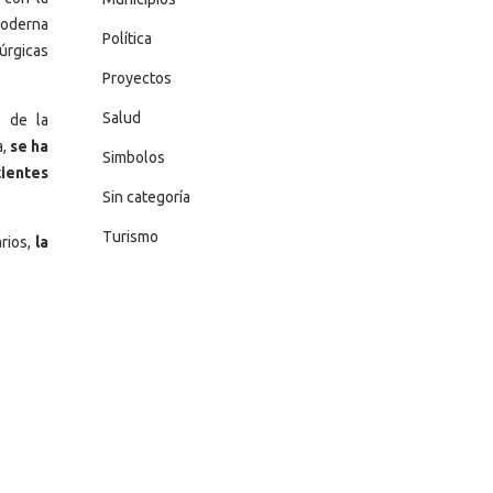
 moderna
Política
úrgicas
Proyectos
Salud
e de la
,
se ha
Simbolos
cientes
Sin categoría
Turismo
rios,
la