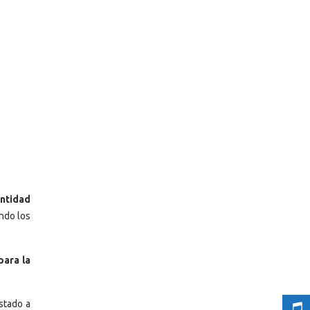
antidad
ndo los
para la
estado a