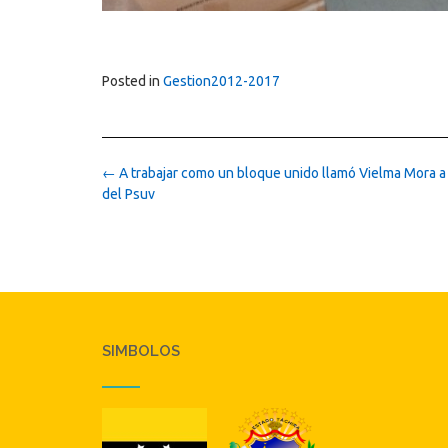
Posted in
Gestion2012-2017
Post
←
A trabajar como un bloque unido llamó Vielma Mora a 
navigation
del Psuv
SIMBOLOS