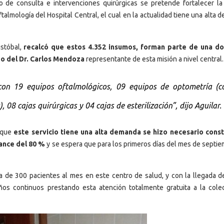
 de consulta e intervenciones quirúrgicas se pretende fortalecer la
ftalmología del Hospital Central, el cual en la actualidad tiene una alta
istóbal,
recalcó que estos 4.352 insumos, forman parte de una d
rgo del Dr. Carlos Mendoza
representante de esta misión a nivel central.
con 19 equipos oftalmológicos, 09 equipos de optometría (c
 08 cajas quirúrgicas y 04 cajas de esterilización”, dijo Aguilar.
a que
este servicio tiene una alta demanda se hizo necesario const
vance del 80 %
y se espera que para los primeros días del mes de septie
ca de 300 pacientes al mes en este centro de salud, y con la llegada d
os continuos prestando esta atención totalmente gratuita a la colec