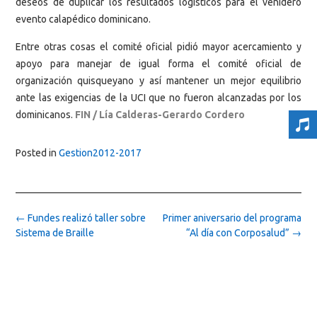
deseos de duplicar los resultados logísticos para el venidero
evento calapédico dominicano.
Entre otras cosas el comité oficial pidió mayor acercamiento y
apoyo para manejar de igual forma el comité oficial de
organización quisqueyano y así mantener un mejor equilibrio
ante las exigencias de la UCI que no fueron alcanzadas por los
dominicanos.
FIN / Lía Calderas-Gerardo Cordero
Posted in
Gestion2012-2017
Post
←
Fundes realizó taller sobre
Primer aniversario del programa
navigation
Sistema de Braille
“Al día con Corposalud”
→