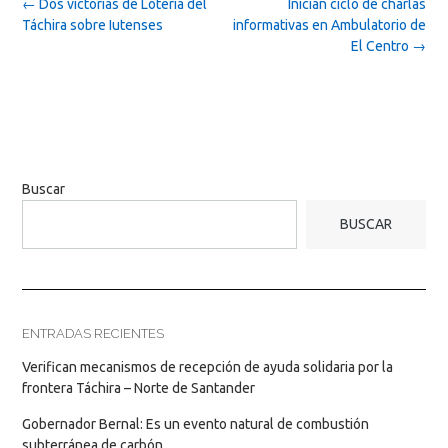
Post
←
Dos victorias de Lotería del
Inician ciclo de charlas
navigation
Táchira sobre Iutenses
informativas en Ambulatorio de
El Centro
→
Buscar
BUSCAR
ENTRADAS RECIENTES
Verifican mecanismos de recepción de ayuda solidaria por la
frontera Táchira – Norte de Santander
Gobernador Bernal: Es un evento natural de combustión
subterránea de carbón