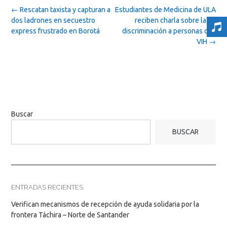
Post
←
Rescatan taxista y capturan a
Estudiantes de Medicina de ULA
navigation
dos ladrones en secuestro
reciben charla sobre la no
express frustrado en Borotá
discriminación a personas con
VIH
→
Buscar
BUSCAR
ENTRADAS RECIENTES
Verifican mecanismos de recepción de ayuda solidaria por la
frontera Táchira – Norte de Santander