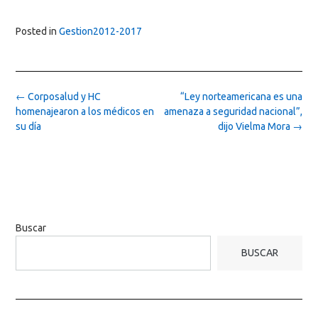
Posted in
Gestion2012-2017
Post
←
Corposalud y HC
“Ley norteamericana es una
navigation
homenajearon a los médicos en
amenaza a seguridad nacional”,
su día
dijo Vielma Mora
→
Buscar
BUSCAR